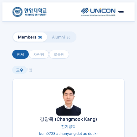
Members
Alumni
36
36
전체
차량팀
로봇팀
교수
1
명
강창묵 (Changmook Kang)
전기공학
kcm0728 at hanyang dot ac dot kr