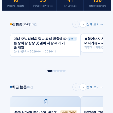
10
33
41
138
Ongoing Projects
Completed Projects
Int'l Journals
Total Publications
진행중 과제
‹
›
10
건
전체 보기 →
미래 모빌리티의 탑승 좌석 방향에 따
복합에너지 시스템(M
진행중
른 승차감 향상 및 멀미 저감 제어 기
너지커뮤니티(LEC)
술 개발
기후에너지환경부
·
20
현대자동차
·
2026-04
~
2026-11
최근 논문
‹
›
10
건
전체 보기 →
📄
Data-Driven Reduced-Order
Beyond Prompt Al
Under review