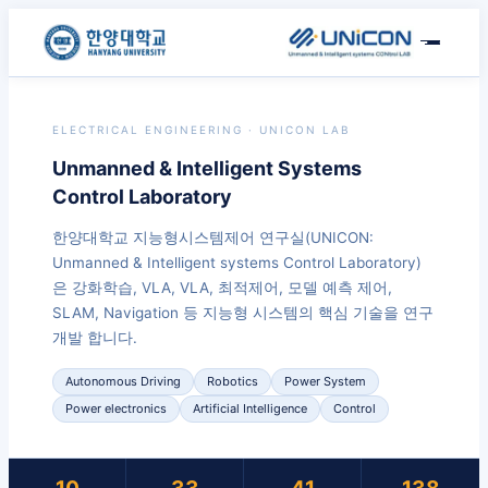
ELECTRICAL ENGINEERING · UNICON LAB
Unmanned & Intelligent Systems
Control Laboratory
한양대학교 지능형시스템제어 연구실(UNICON:
Unmanned & Intelligent systems Control Laboratory)
은 강화학습, VLA, VLA, 최적제어, 모델 예측 제어,
SLAM, Navigation 등 지능형 시스템의 핵심 기술을 연구
개발 합니다.
Autonomous Driving
Robotics
Power System
Power electronics
Artificial Intelligence
Control