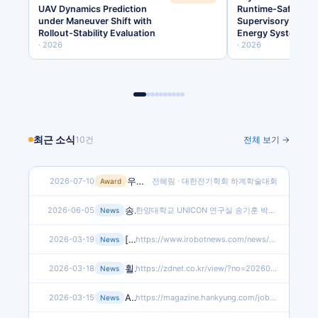
UAV Dynamics Prediction
Runtime-Safeguar
under Maneuver Shift with
Supervisory Contro
Rollout-Stability Evaluation
Energy Systems
·
2026
·
2026
최근 소식
10
건
전체 보기 →
우수논문상
2026-07-10
전혜림 · 대한전기학회 하계학술대회
Award
송기훈 박사과정생, 2026년 박사우수장학금 사업 이공계 분야 선발
2026-06-05
한양대학교 UNICON 연구실 송기훈 박사과정생이 한국장학재단에서 주관하는 「2026년 박사우수장학금 사업」…
News
[2026 로봇미래전략컨퍼런스] ‘자율주행 퍼스널 모빌리티의 현재와 미래’
2026-03-19
https://www.irobotnews.com/news/articleView.html?idxno=45399
News
휠체어의 진화…퍼스널 모빌리티 시장 열린다
2026-03-18
https://zdnet.co.kr/view/?no=20260317194134
News
AI 기반 퍼스널 모빌리티 및 자율주행 서비스 로봇 플랫폼 개발하는 기업 ‘유니코어로보틱스’
2026-03-15
https://magazine.hankyung.com/job-joy/article/202603152413d
News