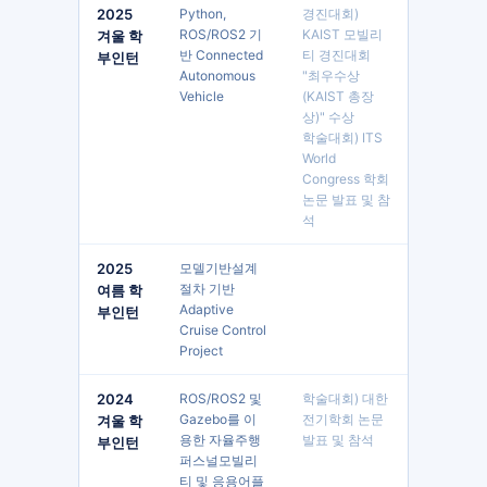
2025
Python, 
경진대회) 
ROS/ROS2 기
KAIST 모빌리
겨울 학
반 Connected 
티 경진대회 
부인턴
Autonomous 
"최우수상
Vehicle
(KAIST 총장
상)" 수상

학술대회) ITS 
World 
Congress 학회 
논문 발표 및 참
석
2025
모델기반설계 
절차 기반 
여름 학
Adaptive 
부인턴
Cruise Control 
Project
2024
ROS/ROS2 및 
학술대회) 대한
Gazebo를 이
전기학회 논문 
겨울 학
용한 자율주행
발표 및 참석
부인턴
퍼스널모빌리
티 및 응용어플