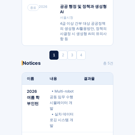
공공 행정 및 정책과 생성형
2026
종료
AI
서울시청
4급 이상 간부 대상 공공정책
의 생성형 AI활용방안, 정책의
사결정 시 생성형 AI의 유의사
항 등
1
2
3
4
Notices
총
5
건
이름
내용
결과물
2026
  • Multi-robot 
공동 임무 수행 
여름 학
시뮬레이터 개
부인턴
발

  • 실차 데이터 
로깅 시스템 개
발